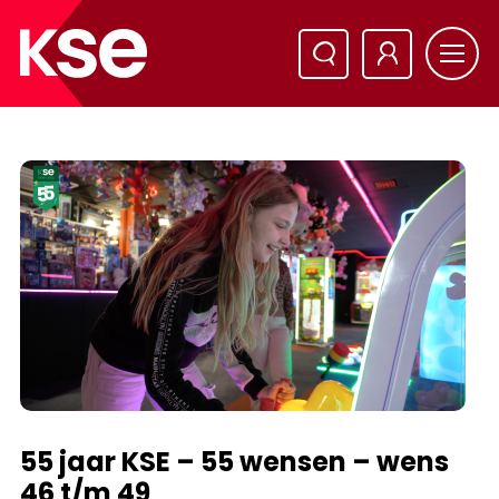
55 jaar KSE – 55 wensen – wens
46 t/m 49