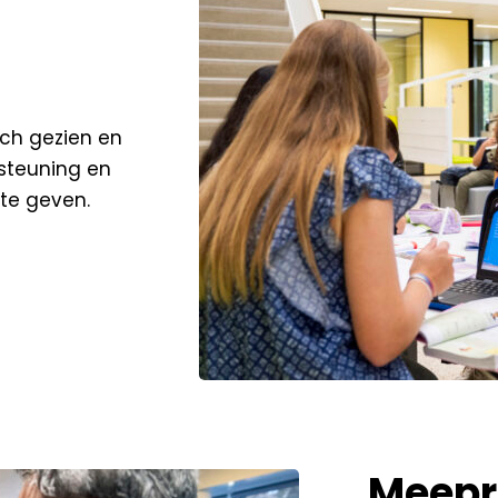
zich gezien en
rsteuning en
 te geven.
Meepr