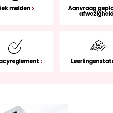
iek melden
Aanvraag gepl
afwezighei
vacyreglement
Leerlingenstat