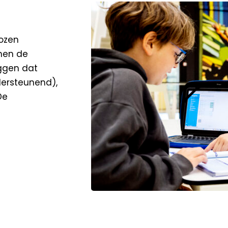
ozen
nen de
eggen dat
ersteunend),
De