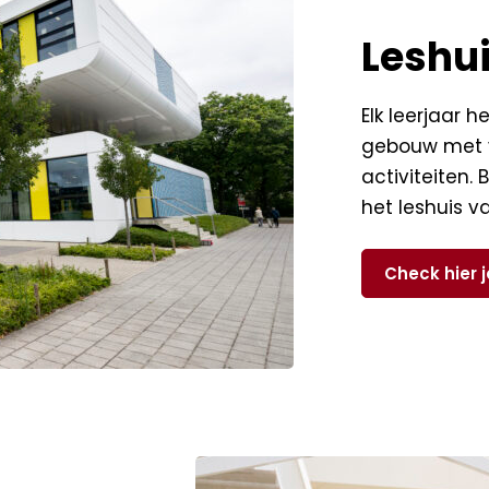
Leshu
Elk leerjaar h
gebouw met v
activiteiten.
het leshuis v
Check hier 