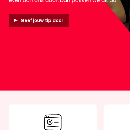
even aan ons door. Dan passen we dit aan.
Geef jouw tip door