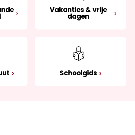
ande
Vakanties & vrije
d
dagen
uut
Schoolgids