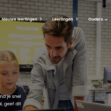
Nieuwe leerlingen
Leerlingen
Ouders
nd je snel
, geef dit