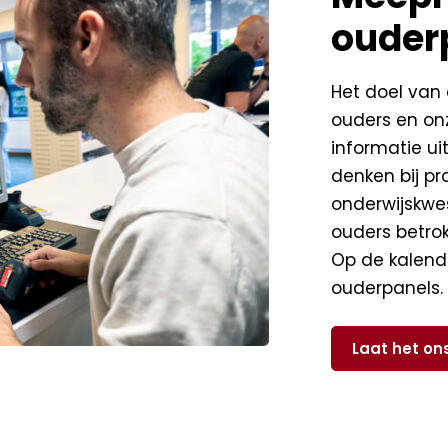
ouder
Het doel van 
ouders en on
informatie ui
denken bij p
onderwijskwest
ouders betrok
Op de kalende
ouderpanels.
Laat het on