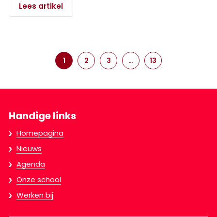
Lees artikel
1
2
3
…
13
Handige links
Homepagina
Nieuws
Agenda
Onze school
Werken bij