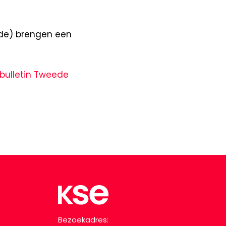
nde) brengen een
obulletin Tweede
Bezoekadres: