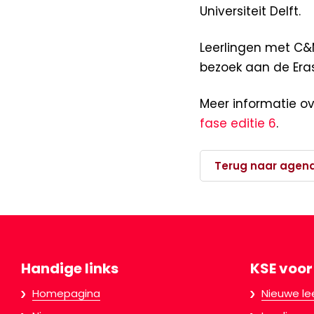
Universiteit Delft.
Leerlingen met C&
bezoek aan de Eras
Meer informatie ov
fase editie 6
.
Terug naar agen
Handige links
KSE voor
Homepagina
Nieuwe le