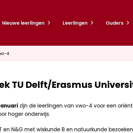
Nieuwe leerlingen
Leerlingen
Ouders
vwo-4
ek TU Delft/Erasmus Universi
januari
zijn de leerlingen van vwo-4 voor een oriën
oor hoger onderwijs.
T en N&G met wiskunde B en natuurkunde bezoeken