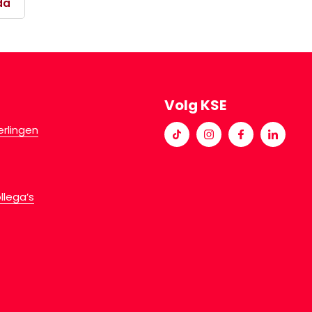
da
Volg KSE
erlingen
llega’s