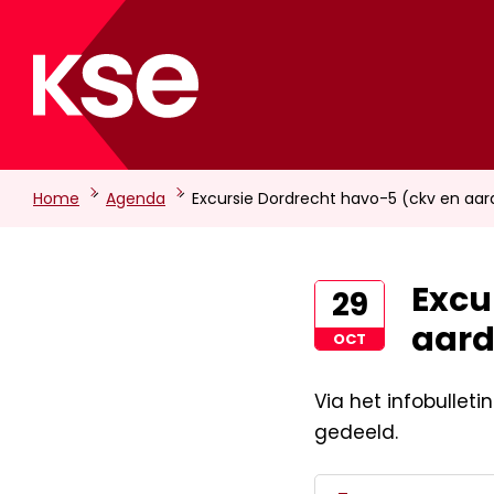
-
-
Home
Agenda
Excursie Dordrecht havo-5 (ckv en aar
Excu
29
aard
OCT
Via het infobulleti
gedeeld.