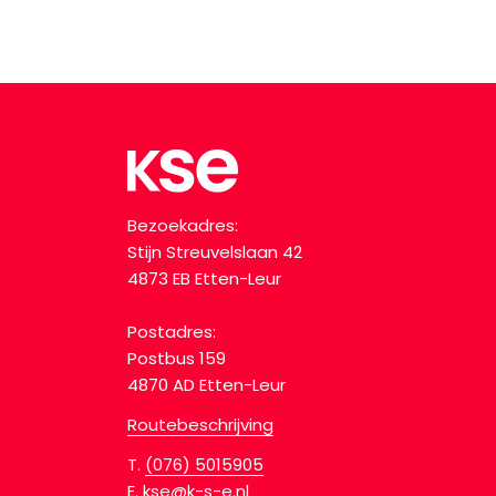
Bezoekadres:
Stijn Streuvelslaan 42
4873 EB Etten-Leur
Postadres:
Postbus 159
4870 AD Etten-Leur
Routebeschrijving
T.
(076) 5015905
E.
kse@k-s-e.nl