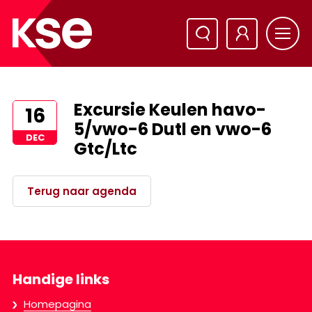
Excursie Keulen havo-
16
5/vwo-6 Dutl en vwo-6
DEC
Gtc/Ltc
Terug naar agenda
Handige links
Homepagina