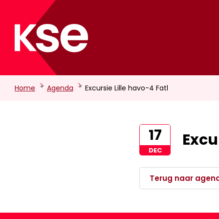
-
-
Home
Agenda
Excursie Lille havo-4 Fatl
17
Excur
DEC
Terug naar agen