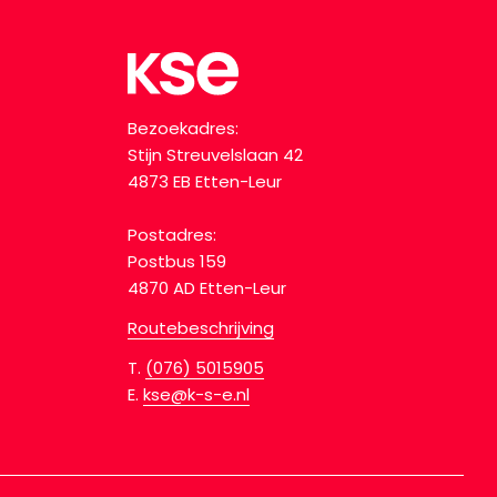
Bezoekadres:
Stijn Streuvelslaan 42
4873 EB Etten-Leur
Postadres:
Postbus 159
4870 AD Etten-Leur
Routebeschrijving
T.
(076) 5015905
E.
kse@k-s-e.nl