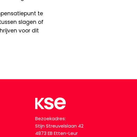
pensatiepunt te
tussen slagen of
rijven voor dit
Bezoekadres:
Stijn Streuvelslaan 42
4873 EB Etten-Leur