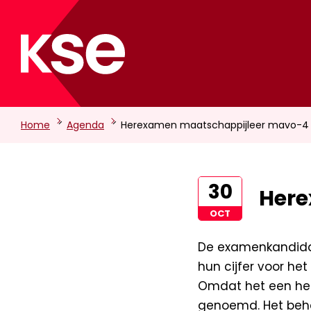
-
-
Home
Agenda
Herexamen maatschappijleer mavo-4
30
Here
OCT
De examenkandid
hun cijfer voor he
Omdat het een her
genoemd. Het behaa