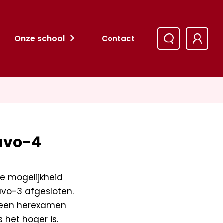
Onze school
Contact
avo-4
e mogelijkheid
mavo-3 afgesloten.
t een herexamen
 het hoger is.