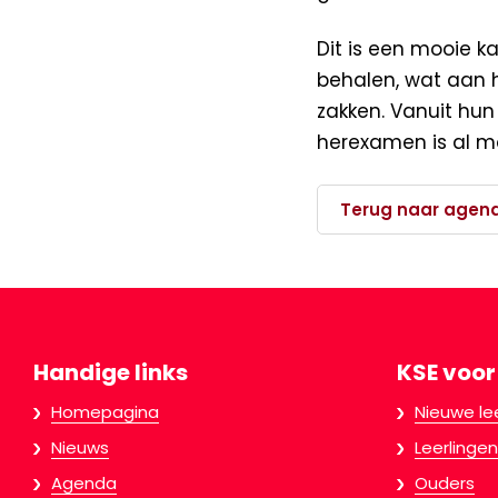
Dit is een mooie 
behalen, wat aan h
zakken. Vanuit hun
herexamen is al mog
Terug naar agen
Handige links
KSE voor
Homepagina
Nieuwe le
Nieuws
Leerlingen
Agenda
Ouders