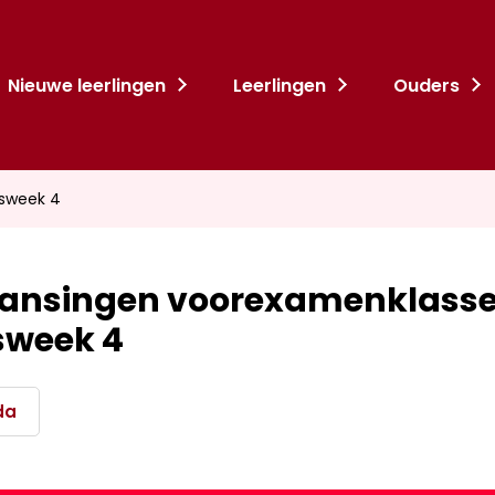
Nieuwe leerlingen
Leerlingen
Ouders
tsweek 4
ansingen voorexamenklass
sweek 4
da