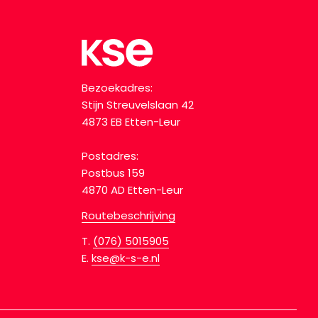
Bezoekadres:
Stijn Streuvelslaan 42
4873 EB Etten-Leur
Postadres:
Postbus 159
4870 AD Etten-Leur
Routebeschrijving
T.
(076) 5015905
E.
kse@k-s-e.nl