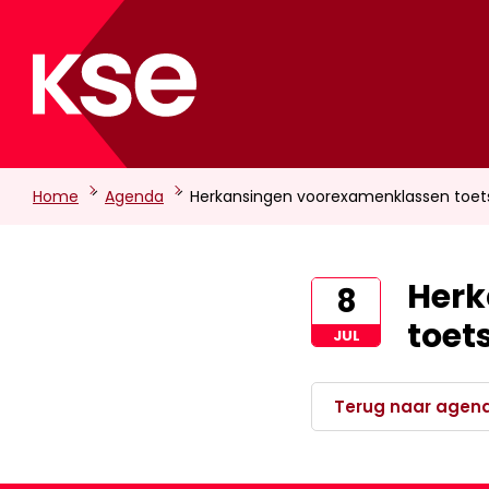
-
-
Home
Agenda
Herkansingen voorexamenklassen toe
Herk
8
toet
JUL
Terug naar agen