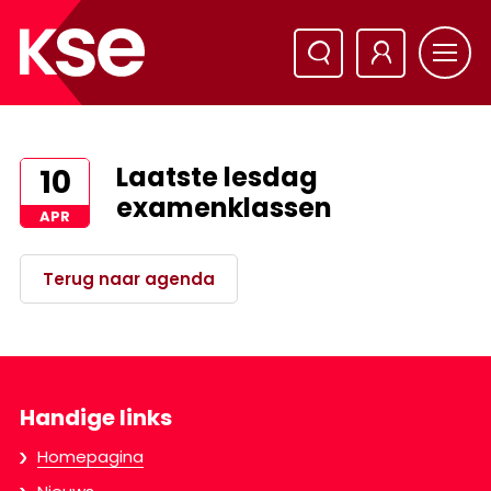
Laatste lesdag
10
examenklassen
APR
Terug naar agenda
Handige links
Homepagina