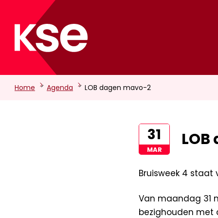
-
-
Home
Agenda
LOB dagen mavo-2
31
LOB 
MAR
Bruisweek 4 staat
Van maandag 31 ma
bezighouden met de