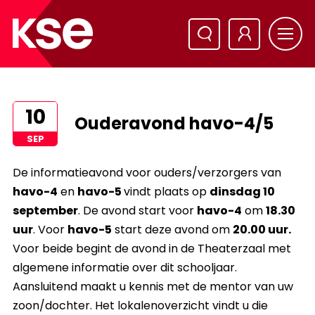
10
Ouderavond havo-4/5
SEP
De informatieavond voor ouders/verzorgers van
havo-4
en
havo-5
vindt plaats op
dins
dag 10
september
. De avond start voor
havo-4
om
18.30
uur
. Voor
havo-5
start deze avond om
20.00 uur.
Voor beide begint de avond in de Theaterzaal met
algemene informatie over dit schooljaar.
Aansluitend maakt u kennis met de mentor van uw
zoon/dochter. Het lokalenoverzicht vindt u die