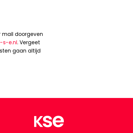
er mail doorgeven
-s-e.nl
. Vergeet
sten gaan altijd