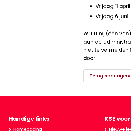
Vrijdag 11 april
Vrijdag 6 juni
Wilt u bij (één va
aan de administrat
niet te vermelden 
door!
Terug naar agen
Handige links
KSE voor
Homepagina
Nieuwe le