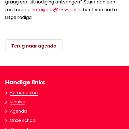
graag een uitnodiging ontvangen? Stuur dan een
mail naar
g.hereijgers@k-s-e.nl
. U bent van harte
uitgenodigd.
Terug naar agenda
Handige links
Homepagina
Nieuws
Agenda
Onze school