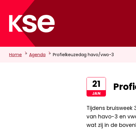
-
-
Home
Agenda
Profielkeuzedag havo/vwo-3
21
Prof
JAN
Tijdens bruisweek
van havo-3 en vwo
wat zij in de bove