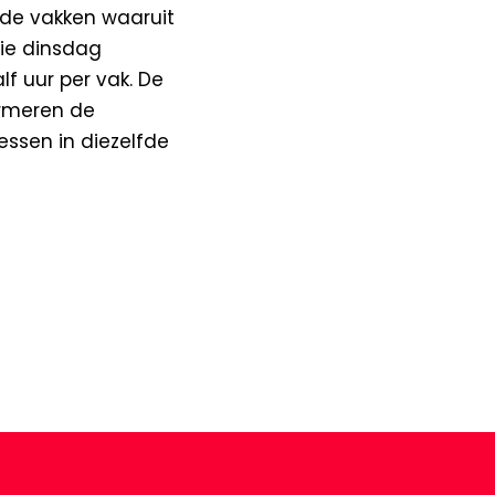
ende vakken waaruit
ie dinsdag
f uur per vak. De
ormeren de
essen in diezelfde