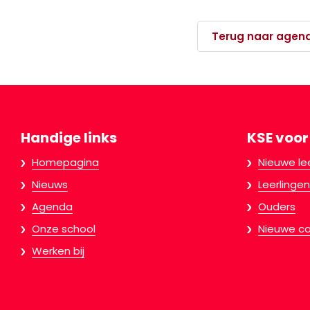
Terug naar agen
Handige links
KSE voor
Homepagina
Nieuwe le
Nieuws
Leerlingen
Agenda
Ouders
Onze school
Nieuwe co
Werken bij