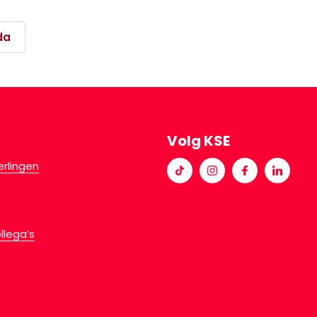
da
Volg KSE
erlingen
llega’s