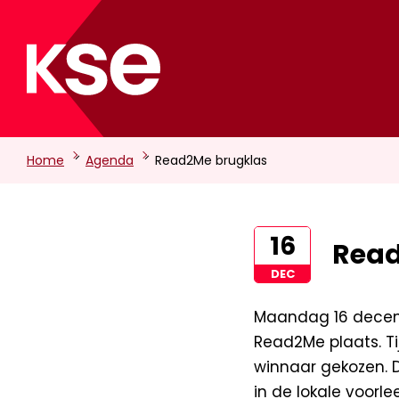
-
-
Home
Agenda
Read2Me brugklas
16
Read
DEC
Maandag 16 decembe
Read2Me plaats. Ti
winnaar gekozen. 
in de lokale voorle