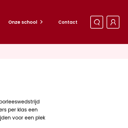
Onze school
Contact
oorleeswedstrijd
rs per klas een
jden voor een plek