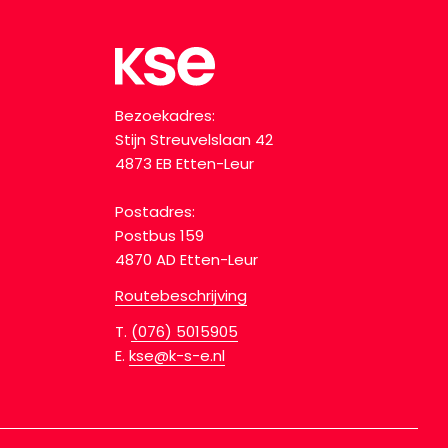
Bezoekadres:
Stijn Streuvelslaan 42
4873 EB Etten-Leur
Postadres:
Postbus 159
4870 AD Etten-Leur
Routebeschrijving
T.
(076) 5015905
E.
kse@k-s-e.nl