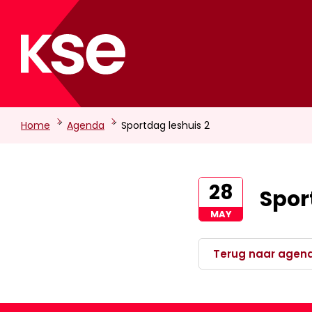
-
-
Home
Agenda
Sportdag leshuis 2
28
Spor
MAY
Terug naar agen