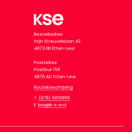
Bezoekadres:
Stijn Streuvelslaan 42
4873 EB Etten-Leur
Postadres:
Postbus 159
4870 AD Etten-Leur
Routebeschrijving
T.
(076) 5015905
E.
kse@k-s-e.nl