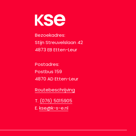
Bezoekadres:
Stijn Streuvelslaan 42
4873 EB Etten-Leur
Postadres:
Postbus 159
4870 AD Etten-Leur
Routebeschrijving
T.
(076) 5015905
E.
kse@k-s-e.nl