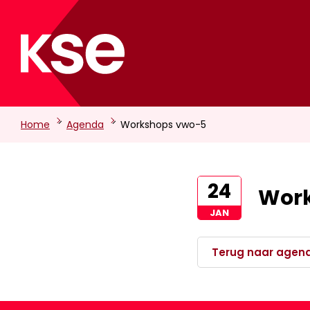
-
-
Home
Agenda
Workshops vwo-5
24
Wor
JAN
Terug naar agen