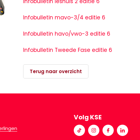
Infobulletin leshuis 2 editie 6
Infobulletin mavo-3/4 editie 6
Infobulletin havo/vwo-3 editie 6
Infobulletin Tweede Fase editie 6
Terug naar overzicht
Volg KSE
erlingen