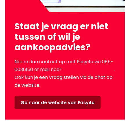
Staat je vraag er niet
tussen of wil je
aankoopadvies?
Neem dan contact op met Easy4u via 085-
0036150 of mail naar
help@rentcompany.nl
.
Ook kun je een vraag stellen via de chat op
de website.
Ga naar de website van Easy4u