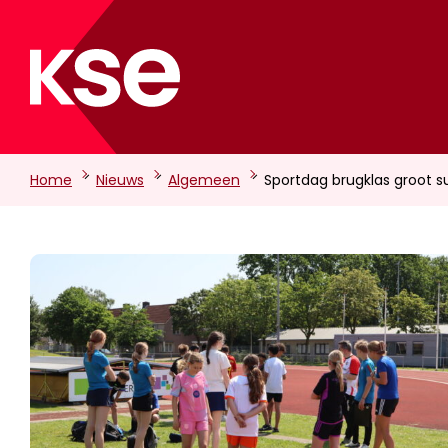
-
-
-
Home
Nieuws
Algemeen
Sportdag brugklas groot 