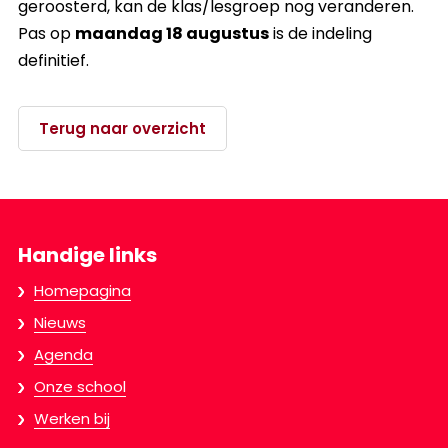
geroosterd, kan de klas/lesgroep nog veranderen.
Pas op
maandag 18 augustus
is de indeling
definitief.
Terug naar overzicht
Handige links
Homepagina
Nieuws
Agenda
Onze school
Werken bij