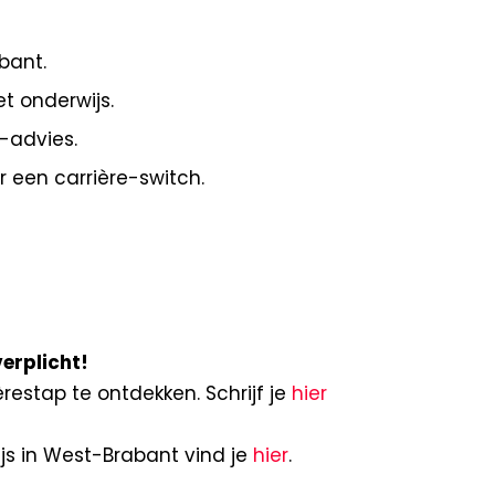
bant.
et onderwijs.
e-advies.
 een carrière-switch.
verplicht!
restap te ontdekken. Schrijf je
hier
js in West-Brabant vind je
hier
.