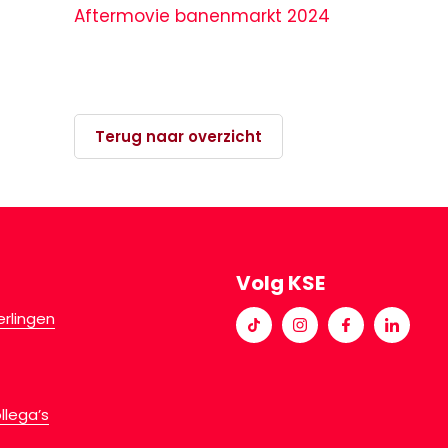
Aftermovie banenmarkt 2024
Terug naar overzicht
Volg KSE
erlingen
llega’s