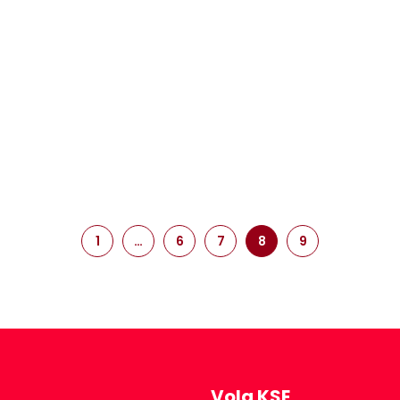
1
…
6
7
8
9
Volg KSE