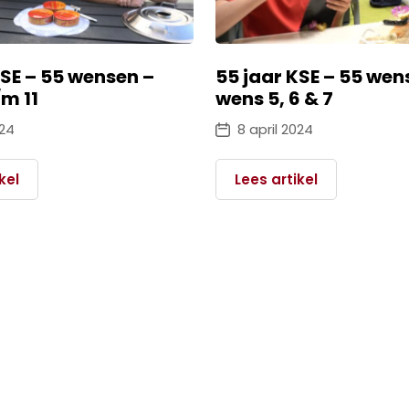
KSE – 55 wensen –
55 jaar KSE – 55 wen
/m 11
wens 5, 6 & 7
024
8 april 2024
kel
Lees artikel